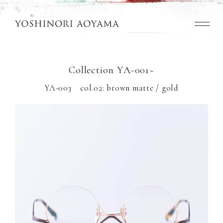
Top
Collection YA-001~
Concept
YA-003 col.02: brown matte / gold
Collection
Look Book
News
Dealers
Contact