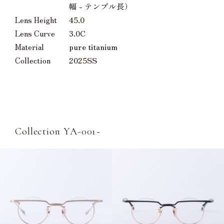
幅 - テンプル長）
Lens Height
45.0
Lens Curve
3.0C
Material
pure titanium
Collection
2025SS
Collection YA-001~