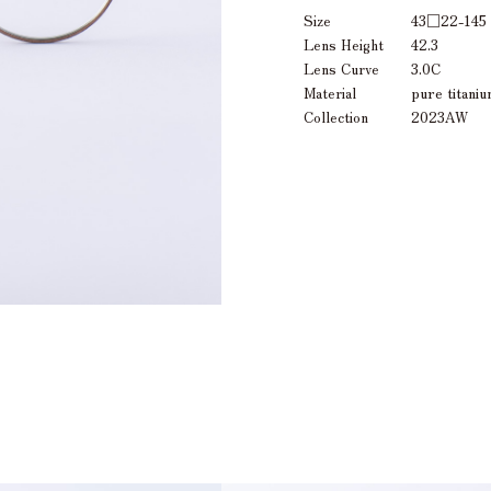
Size
43□22-1
Lens Height
42.3
Lens Curve
3.0C
Material
pure titani
Collection
2023AW