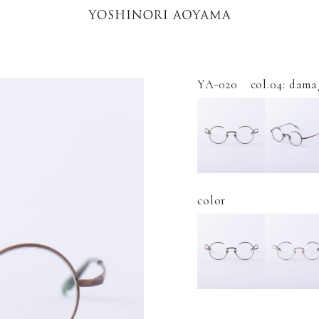
YA-020 col.04: dama
color