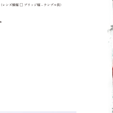
45（レンズ横幅 □ ブリッジ幅 - テンプル長）
um