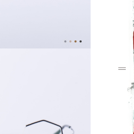
Top
Concept
Collection
Look Book
News
Dealers
Contact